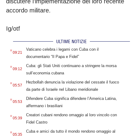
discutere l’implementazione del loro recente
accordo militare.
Ig/otf
ULTIME NOTIZIE
.
Vaticano celebra i legami con Cuba con il
09:21
documentario “Il Papa e Fidel”
.
Cuba: gli Stati Uniti continuano a stringere la morsa
09:12
sull’economia cubana
.
Hezbollah denuncia la violazione del cessate il fuoco
05:57
da parte di Israele nel Libano meridionale
.
Difendere Cuba significa difendere l’America Latina,
05:53
affermano i brasiliani
.
Creatori cubani rendono omaggio al loro vincolo con
05:39
Fidel Castro
.
Cuba e amici da tutto il mondo rendono omaggio al
05:35