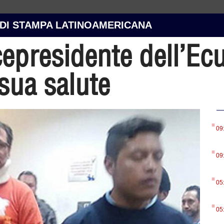
 DI STAMPA LATINOAMERICANA
cepresidente dell’Ec
 sua salute
.
09
.
09
.
05
.
05