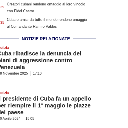
Creatori cubani rendono omaggio al loro vincolo
:39
con Fidel Castro
Cuba e amici da tutto il mondo rendono omaggio
:35
al Comandante Ramiro Valdés
NOTIZIE RELAZIONATE
otizia
Cuba ribadisce la denuncia dei
piani di aggressione contro
Venezuela
8 Novembre 2025
17:10
otizia
Il presidente di Cuba fa un appello
per riempire il 1° maggio le piazze
del paese
0 Aprile 2024
15:05