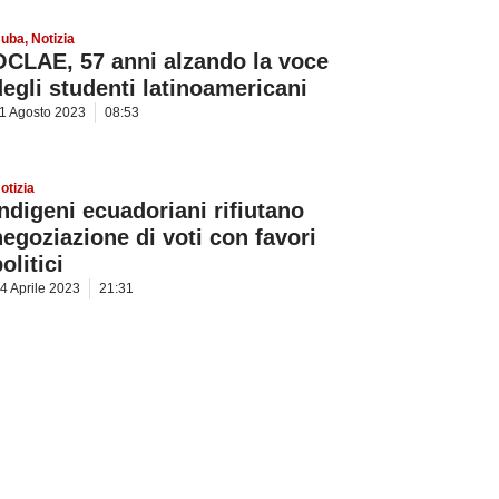
uba
,
Notizia
OCLAE, 57 anni alzando la voce
degli studenti latinoamericani
1 Agosto 2023
08:53
otizia
Indigeni ecuadoriani rifiutano
negoziazione di voti con favori
olitici
4 Aprile 2023
21:31