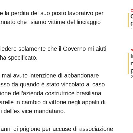
C
re la perdita del suo posto lavorativo per
nnato che “siamo vittime del linciaggio
1
edere solamente che il Governo mi aiuti
N
 ha specificato.
p
a mai avuto intenzione di abbandonare
2
esso da quando è stato vincolato al caso
ione dell’azienda costruttrice brasiliana
lle in cambio di vittorie negli appalti di
ni dell’ex vice mandatario.
anni di prigione per accuse di associazione