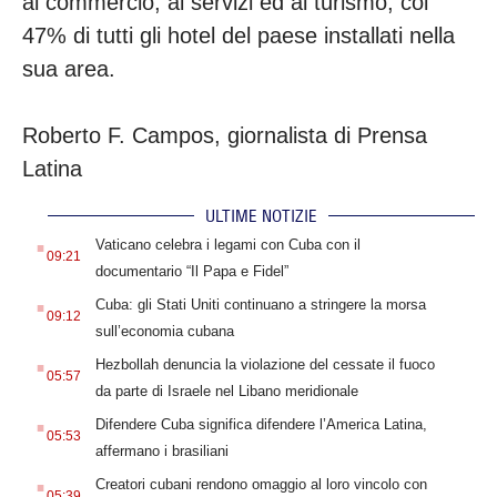
al commercio, ai servizi ed al turismo, col
47% di tutti gli hotel del paese installati nella
sua area.
Roberto F. Campos, giornalista di Prensa
Latina
ULTIME NOTIZIE
.
Vaticano celebra i legami con Cuba con il
09:21
documentario “Il Papa e Fidel”
.
Cuba: gli Stati Uniti continuano a stringere la morsa
09:12
sull’economia cubana
.
Hezbollah denuncia la violazione del cessate il fuoco
05:57
da parte di Israele nel Libano meridionale
.
Difendere Cuba significa difendere l’America Latina,
05:53
affermano i brasiliani
.
Creatori cubani rendono omaggio al loro vincolo con
05:39