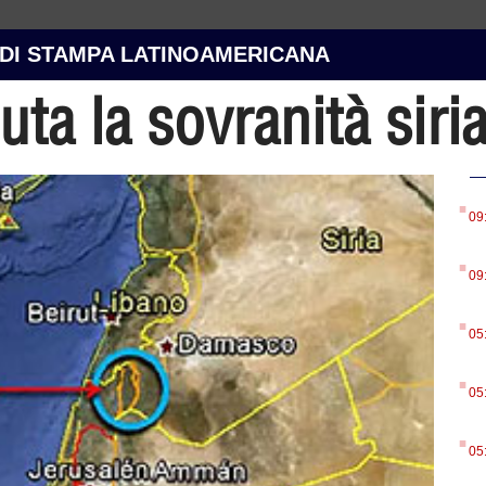
 DI STAMPA LATINOAMERICANA
uta la sovranità siri
.
09
.
09
.
05
.
05
.
05