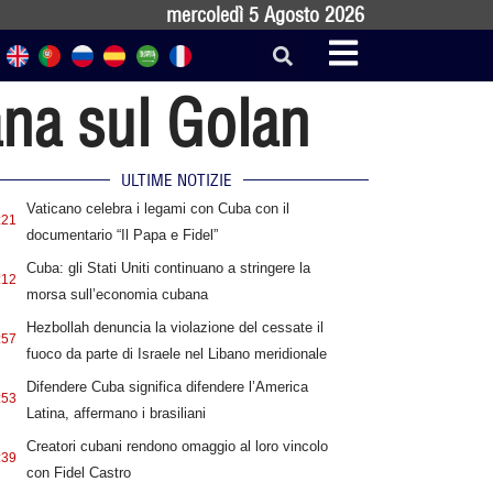
mercoledì 5 Agosto 2026
ana sul Golan
ULTIME NOTIZIE
Vaticano celebra i legami con Cuba con il
:21
documentario “Il Papa e Fidel”
Cuba: gli Stati Uniti continuano a stringere la
:12
morsa sull’economia cubana
Hezbollah denuncia la violazione del cessate il
:57
fuoco da parte di Israele nel Libano meridionale
Difendere Cuba significa difendere l’America
:53
Latina, affermano i brasiliani
Creatori cubani rendono omaggio al loro vincolo
:39
con Fidel Castro