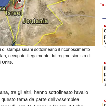
.
05
N
1
di stampa siriani sottolineano il riconoscimento
Golan, occupate illegalmente dal regime sionista di
i Unite.
N
3
a, tra gli altri, hanno sottolineato l’avallo
questo tema da parte dell’Assemblea
C