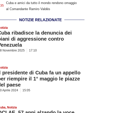
Cuba e amici da tutto il mondo rendono omaggio
:35
al Comandante Ramiro Valdés
NOTIZIE RELAZIONATE
otizia
Cuba ribadisce la denuncia dei
piani di aggressione contro
Venezuela
8 Novembre 2025
17:10
otizia
Il presidente di Cuba fa un appello
per riempire il 1° maggio le piazze
del paese
0 Aprile 2024
15:05
uba
,
Notizia
OCLAE, 57 anni alzando la voce