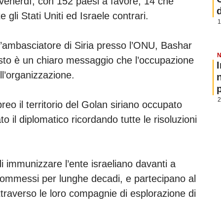
venerdì, con 152 paesi a favore, 14 che
gli Stati Uniti ed Israele contrari.
1
ell’ambasciatore di Siria presso l’ONU, Bashar
N
esto è un chiaro messaggio che l’occupazione
ell’organizzazione.
p
2
ebreo il territorio del Golan siriano occupato
o il diplomatico ricordando tutte le risoluzioni
 di immunizzare l’ente israeliano davanti a
i commessi per lunghe decadi, e partecipano al
ttraverso le loro compagnie di esplorazione di