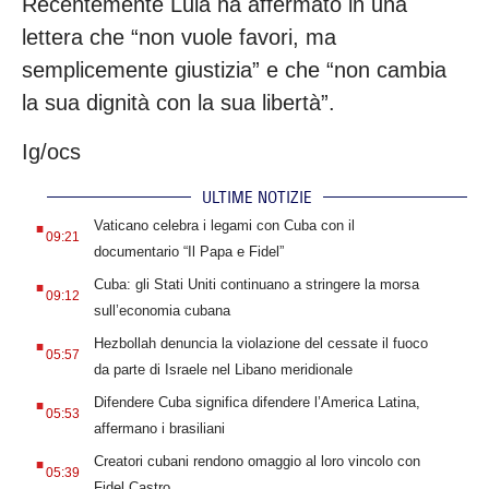
Recentemente Lula ha affermato in una
lettera che “non vuole favori, ma
semplicemente giustizia” e che “non cambia
la sua dignità con la sua libertà”.
Ig/ocs
ULTIME NOTIZIE
.
Vaticano celebra i legami con Cuba con il
09:21
documentario “Il Papa e Fidel”
.
Cuba: gli Stati Uniti continuano a stringere la morsa
09:12
sull’economia cubana
.
Hezbollah denuncia la violazione del cessate il fuoco
05:57
da parte di Israele nel Libano meridionale
.
Difendere Cuba significa difendere l’America Latina,
05:53
affermano i brasiliani
.
Creatori cubani rendono omaggio al loro vincolo con
05:39
Fidel Castro