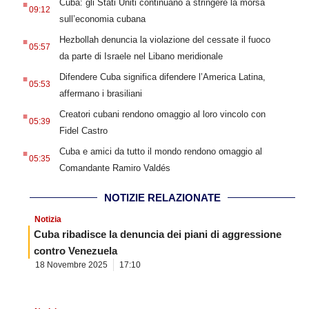
Cuba: gli Stati Uniti continuano a stringere la morsa
09:12
sull’economia cubana
.
Hezbollah denuncia la violazione del cessate il fuoco
05:57
da parte di Israele nel Libano meridionale
.
Difendere Cuba significa difendere l’America Latina,
05:53
affermano i brasiliani
.
Creatori cubani rendono omaggio al loro vincolo con
05:39
Fidel Castro
.
Cuba e amici da tutto il mondo rendono omaggio al
05:35
Comandante Ramiro Valdés
NOTIZIE RELAZIONATE
Notizia
Cuba ribadisce la denuncia dei piani di aggressione
contro Venezuela
18 Novembre 2025
17:10