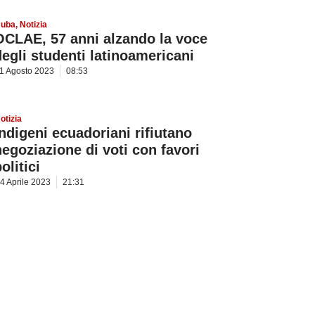
uba
,
Notizia
OCLAE, 57 anni alzando la voce
degli studenti latinoamericani
1 Agosto 2023
08:53
otizia
Indigeni ecuadoriani rifiutano
negoziazione di voti con favori
olitici
4 Aprile 2023
21:31