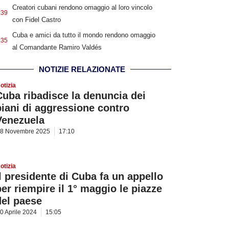
Creatori cubani rendono omaggio al loro vincolo
:39
con Fidel Castro
Cuba e amici da tutto il mondo rendono omaggio
:35
al Comandante Ramiro Valdés
NOTIZIE RELAZIONATE
otizia
Cuba ribadisce la denuncia dei
piani di aggressione contro
Venezuela
8 Novembre 2025
17:10
otizia
Il presidente di Cuba fa un appello
per riempire il 1° maggio le piazze
del paese
0 Aprile 2024
15:05