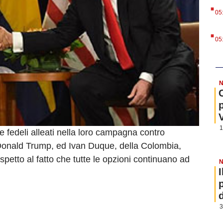
.
05
.
05
N
1
fedeli alleati nella loro campagna contro
, Donald Trump, ed Ivan Duque, della Colombia,
spetto al fatto che tutte le opzioni continuano ad
N
3