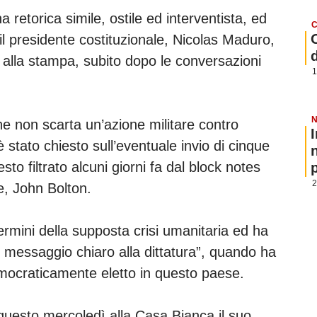
retorica simile, ostile ed interventista, ed
C
il presidente costituzionale, Nicolas Maduro,
alla stampa, subito dopo le conversazioni
1
N
 non scarta un’azione militare contro
stato chiesto sull’eventuale invio di cinque
sto filtrato alcuni giorni fa dal block notes
p
2
e, John Bolton.
termini della supposta crisi umanitaria ed ha
n messaggio chiaro alla dittatura”, quando ha
emocraticamente eletto in questo paese.
 questo mercoledì alla Casa Bianca il suo