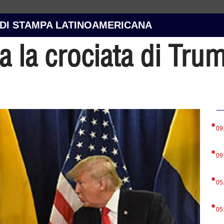
 DI STAMPA LATINOAMERICANA
 la crociata di Tru
.
09
.
09
.
05
.
05