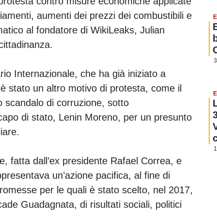
 protesta contro misure economiche applicate
amenti, aumenti dei prezzi dei combustibili e
E
omatico al fondatore di WikiLeaks, Julian
cittadinanza.
3
o Internazionale, che ha già iniziato a
è stato un altro motivo di protesta, come il
E
 scandalo di corruzione, sotto
l capo di stato, Lenin Moreno, per un presunto
liare.
1
, fatta dall’ex presidente Rafael Correa, e
ppresentava un’azione pacifica, al fine di
romesse per le quali è stato scelto, nel 2017,
de Guadagnata, di risultati sociali, politici