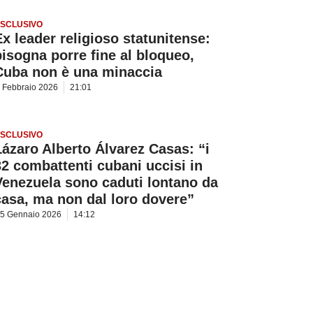
SCLUSIVO
Ex leader religioso statunitense:
bisogna porre fine al bloqueo,
Cuba non è una minaccia
 Febbraio 2026
21:01
SCLUSIVO
Lázaro Alberto Álvarez Casas: “i
32 combattenti cubani uccisi in
Venezuela sono caduti lontano da
casa, ma non dal loro dovere”
5 Gennaio 2026
14:12