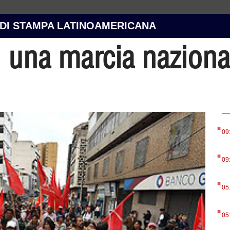
 DI STAMPA LATINOAMERICANA
una marcia nazionale
.
09
.
09
.
05
.
05