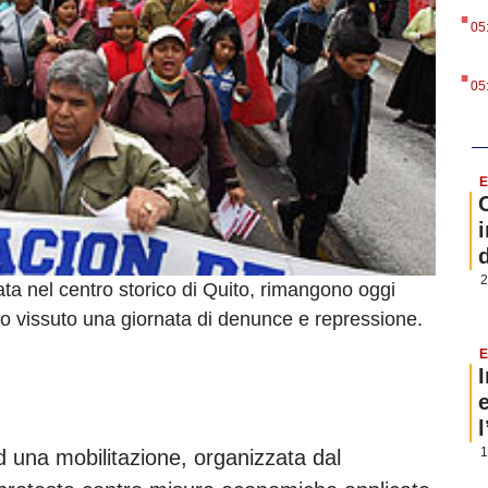
.
05
.
05
E
i
2
ta nel centro storico di Quito, rimangono oggi
no vissuto una giornata di denunce e repressione.
E
1
d una mobilitazione, organizzata dal