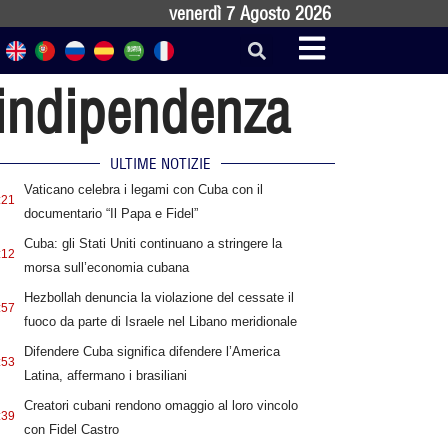
venerdì 7 Agosto 2026
l’indipendenza
ULTIME NOTIZIE
Vaticano celebra i legami con Cuba con il
:21
documentario “Il Papa e Fidel”
Cuba: gli Stati Uniti continuano a stringere la
:12
morsa sull’economia cubana
Hezbollah denuncia la violazione del cessate il
:57
fuoco da parte di Israele nel Libano meridionale
Difendere Cuba significa difendere l’America
:53
Latina, affermano i brasiliani
Creatori cubani rendono omaggio al loro vincolo
:39
con Fidel Castro