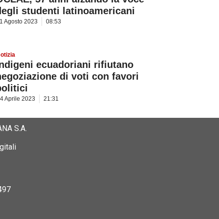
degli studenti latinoamericani
1 Agosto 2023
08:53
otizia
Indigeni ecuadoriani rifiutano
negoziazione di voti con favori
olitici
4 Aprile 2023
21:31
NA S.A.
itali
497