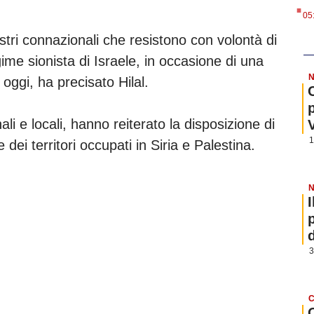
.
05
ri connazionali che resistono con volontà di
gime sionista di Israele, in occasione di una
N
oggi, ha precisato Hilal.
nali e locali, hanno reiterato la disposizione di
1
e dei territori occupati in Siria e Palestina.
N
3
C