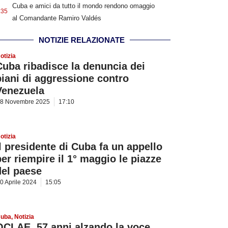
Cuba e amici da tutto il mondo rendono omaggio
:35
al Comandante Ramiro Valdés
NOTIZIE RELAZIONATE
otizia
Cuba ribadisce la denuncia dei
piani di aggressione contro
Venezuela
8 Novembre 2025
17:10
otizia
Il presidente di Cuba fa un appello
per riempire il 1° maggio le piazze
del paese
0 Aprile 2024
15:05
uba
,
Notizia
OCLAE, 57 anni alzando la voce