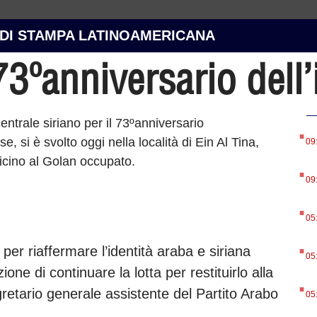
 DI STAMPA LATINOAMERICANA
l 73ºanniversario del
.
ntrale siriano per il 73ºanniversario
, si è svolto oggi nella località di Ein Al Tina,
09
.
vicino al Golan occupato.
09
.
05
.
r riaffermare l’identità araba e siriana
05
one di continuare la lotta per restituirlo alla
.
egretario generale assistente del Partito Arabo
05