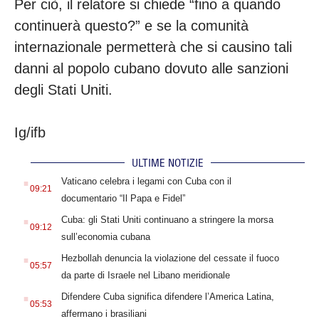
Per ciò, il relatore si chiede “fino a quando
continuerà questo?” e se la comunità
internazionale permetterà che si causino tali
danni al popolo cubano dovuto alle sanzioni
degli Stati Uniti.
Ig/ifb
ULTIME NOTIZIE
.
Vaticano celebra i legami con Cuba con il
09:21
documentario “Il Papa e Fidel”
.
Cuba: gli Stati Uniti continuano a stringere la morsa
09:12
sull’economia cubana
.
Hezbollah denuncia la violazione del cessate il fuoco
05:57
da parte di Israele nel Libano meridionale
.
Difendere Cuba significa difendere l’America Latina,
05:53
affermano i brasiliani