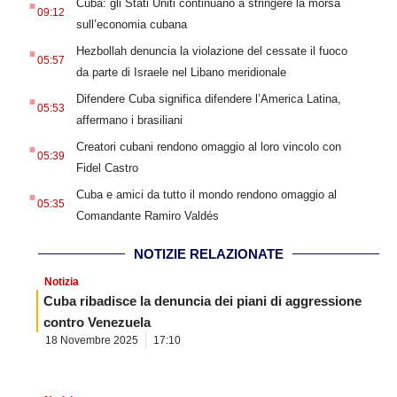
Cuba: gli Stati Uniti continuano a stringere la morsa
09:12
sull’economia cubana
.
Hezbollah denuncia la violazione del cessate il fuoco
05:57
da parte di Israele nel Libano meridionale
.
Difendere Cuba significa difendere l’America Latina,
05:53
affermano i brasiliani
.
Creatori cubani rendono omaggio al loro vincolo con
05:39
Fidel Castro
.
Cuba e amici da tutto il mondo rendono omaggio al
05:35
Comandante Ramiro Valdés
NOTIZIE RELAZIONATE
Notizia
Cuba ribadisce la denuncia dei piani di aggressione
contro Venezuela
18 Novembre 2025
17:10