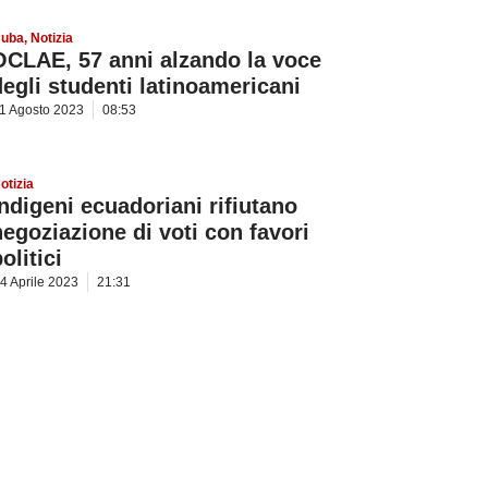
uba
,
Notizia
OCLAE, 57 anni alzando la voce
degli studenti latinoamericani
1 Agosto 2023
08:53
otizia
Indigeni ecuadoriani rifiutano
negoziazione di voti con favori
olitici
4 Aprile 2023
21:31