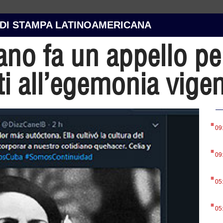
 DI STAMPA LATINOAMERICANA
no fa un appello pe
ti all’egemonia vige
.
09
.
09
.
05
.
05