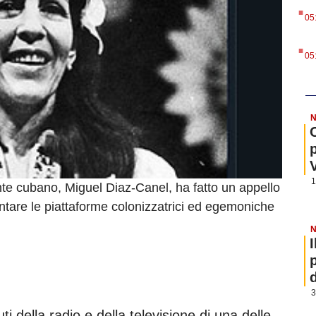
.
05
.
05
N
1
nte cubano, Miguel Diaz-Canel, ha fatto un appello
rontare le piattaforme colonizzatrici ed egemoniche
N
3
i della radio e della televisione di una delle