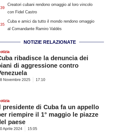
Creatori cubani rendono omaggio al loro vincolo
:39
con Fidel Castro
Cuba e amici da tutto il mondo rendono omaggio
:35
al Comandante Ramiro Valdés
NOTIZIE RELAZIONATE
otizia
Cuba ribadisce la denuncia dei
piani di aggressione contro
Venezuela
8 Novembre 2025
17:10
otizia
Il presidente di Cuba fa un appello
per riempire il 1° maggio le piazze
del paese
0 Aprile 2024
15:05