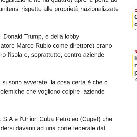
tunitensi rispetto alle proprietà nazionalizzate
C
1
di Donald Trump, e della lobby
enatore Marco Rubio come direttore) erano
N
ro l’isola e, soprattutto, contro aziende
.
p
2
 si sono avverate, la cosa certa è che ci
 polemiche che vogliono colpire aziende
 S.A e l’Union Cuba Petroleo (Cupet) che
ndersi davanti ad una corte federale dal