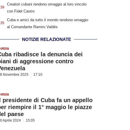
Creatori cubani rendono omaggio al loro vincolo
:39
con Fidel Castro
Cuba e amici da tutto il mondo rendono omaggio
:35
al Comandante Ramiro Valdés
NOTIZIE RELAZIONATE
otizia
Cuba ribadisce la denuncia dei
piani di aggressione contro
Venezuela
8 Novembre 2025
17:10
otizia
Il presidente di Cuba fa un appello
per riempire il 1° maggio le piazze
del paese
0 Aprile 2024
15:05