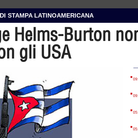
 DI STAMPA LATINOAMERICANA
e Helms-Burton non
on gli USA
.
09
.
09
.
05
.
05