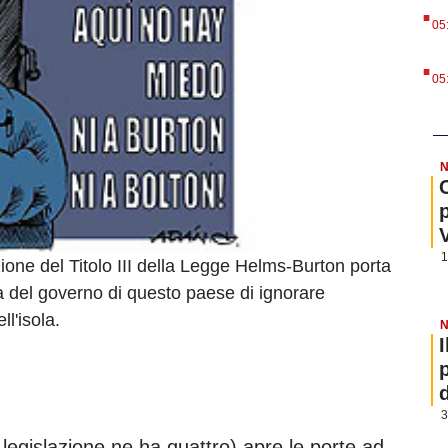
.
05
.
05
N
1
ione del Titolo III della Legge Helms-Burton porta
esa del governo di questo paese di ignorare
ll'isola.
N
3
 legislazione ne ha quattro) apre le porte ad