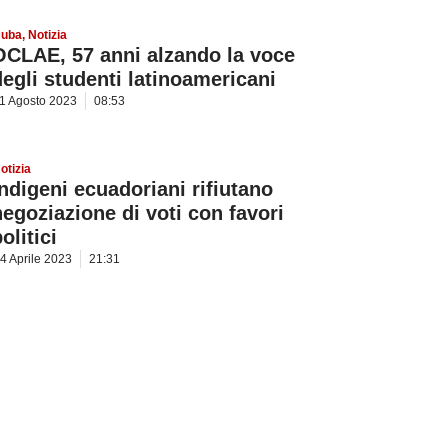
uba
,
Notizia
OCLAE, 57 anni alzando la voce
degli studenti latinoamericani
1 Agosto 2023
08:53
otizia
Indigeni ecuadoriani rifiutano
negoziazione di voti con favori
olitici
4 Aprile 2023
21:31