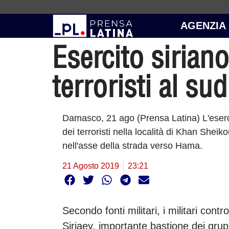
AGENZIA
Esercito sirian
terroristi al sud
Damasco, 21 ago (Prensa Latina) L'eserc
dei terroristi nella località di Khan Sheik
nell'asse della strada verso Hama.
21 Agosto 2019
23:21
Secondo fonti militari, i militari contr
Siriaey, importante bastione dei grupp