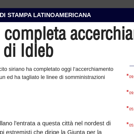
 DI STAMPA LATINOAMERICANA
o completa accerchi
 di Idleb
.
ito siriano ha completato oggi l’accerchiamento
oun ed ha tagliato le linee di somministrazioni
09
.
09
.
05
.
ollano l’entrata a questa città nel nordest di
05
i estremisti che dirige la Giunta per la