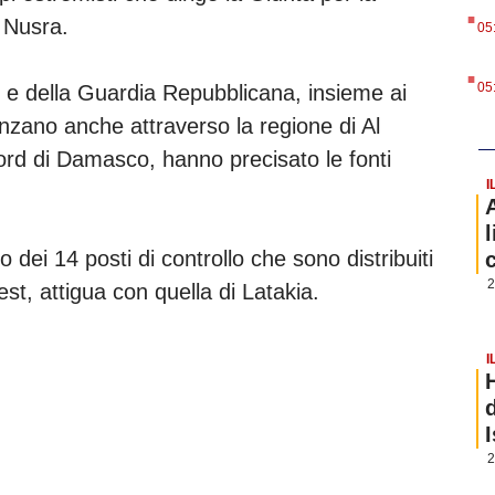
.
l Nusra.
05
.
05
to e della Guardia Repubblicana, insieme ai
anzano anche attraverso la regione di Al
ord di Damasco, hanno precisato le fonti
I
 dei 14 posti di controllo che sono distribuiti
2
l’est, attigua con quella di Latakia.
I
2