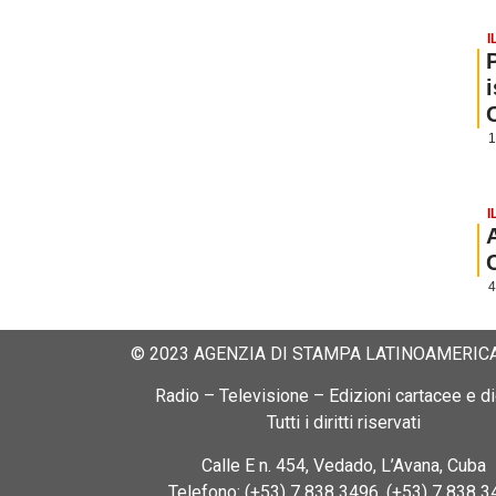
I
1
I
4
© 2023 AGENZIA DI STAMPA LATINOAMERICA
Radio – Televisione – Edizioni cartacee e dig
Tutti i diritti riservati
Calle E n. 454, Vedado, L’Avana, Cuba
Telefono: (+53) 7 838 3496, (+53) 7 838 3