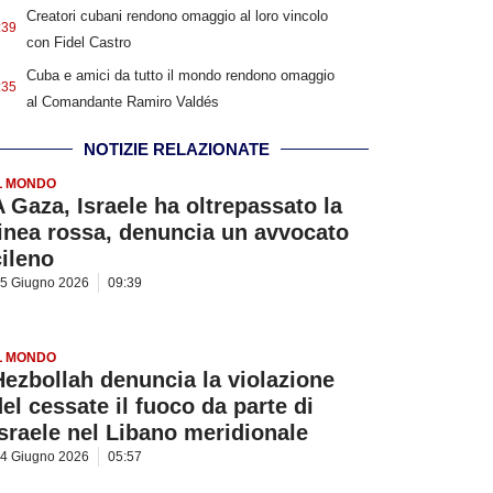
Creatori cubani rendono omaggio al loro vincolo
:39
con Fidel Castro
Cuba e amici da tutto il mondo rendono omaggio
:35
al Comandante Ramiro Valdés
NOTIZIE RELAZIONATE
L MONDO
A Gaza, Israele ha oltrepassato la
linea rossa, denuncia un avvocato
cileno
5 Giugno 2026
09:39
L MONDO
Hezbollah denuncia la violazione
del cessate il fuoco da parte di
Israele nel Libano meridionale
4 Giugno 2026
05:57