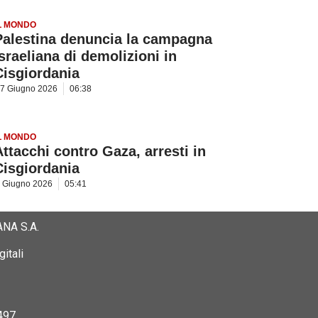
L MONDO
Palestina denuncia la campagna
israeliana di demolizioni in
Cisgiordania
7 Giugno 2026
06:38
L MONDO
Attacchi contro Gaza, arresti in
Cisgiordania
 Giugno 2026
05:41
NA S.A.
itali
497