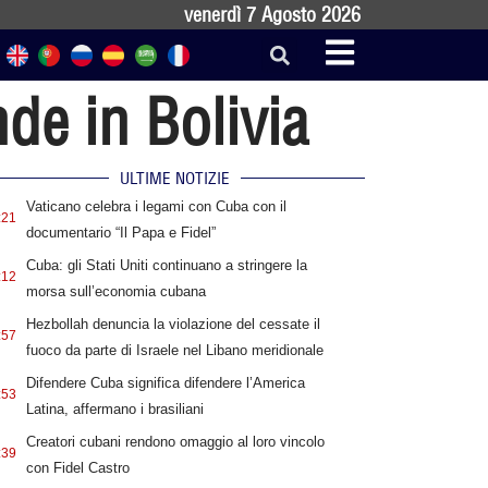
venerdì 7 Agosto 2026
nde in Bolivia
ULTIME NOTIZIE
Vaticano celebra i legami con Cuba con il
:21
documentario “Il Papa e Fidel”
Cuba: gli Stati Uniti continuano a stringere la
:12
morsa sull’economia cubana
Hezbollah denuncia la violazione del cessate il
:57
fuoco da parte di Israele nel Libano meridionale
Difendere Cuba significa difendere l’America
:53
Latina, affermano i brasiliani
Creatori cubani rendono omaggio al loro vincolo
:39
con Fidel Castro