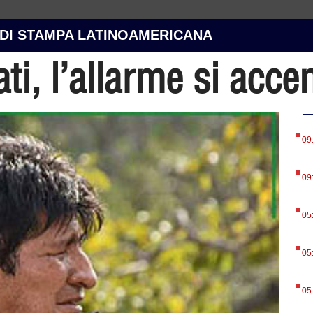
 DI STAMPA LATINOAMERICANA
i, l’allarme si acce
.
09
.
09
.
05
.
05
.
05