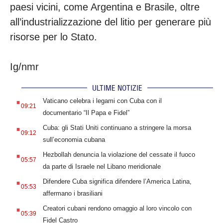
paesi vicini, come Argentina e Brasile, oltre
all’industrializzazione del litio per generare più
risorse per lo Stato.
Ig/nmr
ULTIME NOTIZIE
.
Vaticano celebra i legami con Cuba con il
09:21
documentario “Il Papa e Fidel”
.
Cuba: gli Stati Uniti continuano a stringere la morsa
09:12
sull’economia cubana
.
Hezbollah denuncia la violazione del cessate il fuoco
05:57
da parte di Israele nel Libano meridionale
.
Difendere Cuba significa difendere l’America Latina,
05:53
affermano i brasiliani
.
Creatori cubani rendono omaggio al loro vincolo con
05:39
Fidel Castro