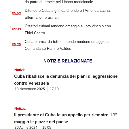
da parte di Israele nel Libano meridionale
.
Difendere Cuba significa difendere l’America Latina,
05:53
affermano i brasiliani
.
Creatori cubani rendono omaggio al loro vincolo con
05:39
Fidel Castro
.
Cuba e amici da tutto il mondo rendono omaggio al
05:35
Comandante Ramiro Valdés
NOTIZIE RELAZIONATE
Notizia
Cuba ribadisce la denuncia dei piani di aggressione
contro Venezuela
18 Novembre 2025
17:10
Notizia
Il presidente di Cuba fa un appello per riempire il 1°
maggio le piazze del paese
30 Aprile 2024
15:05