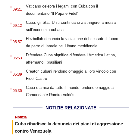
.
Vaticano celebra i legami con Cuba con il
09:21
documentario “Il Papa e Fidel”
.
Cuba: gli Stati Uniti continuano a stringere la morsa
09:12
sull’economia cubana
.
Hezbollah denuncia la violazione del cessate il fuoco
05:57
da parte di Israele nel Libano meridionale
.
Difendere Cuba significa difendere l’America Latina,
05:53
affermano i brasiliani
.
Creatori cubani rendono omaggio al loro vincolo con
05:39
Fidel Castro
.
Cuba e amici da tutto il mondo rendono omaggio al
05:35
Comandante Ramiro Valdés
NOTIZIE RELAZIONATE
Notizia
Cuba ribadisce la denuncia dei piani di aggressione
contro Venezuela