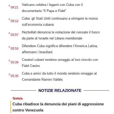
.
Vaticano celebra i legami con Cuba con il
09:21
documentario “Il Papa e Fidel”
.
Cuba: gli Stati Uniti continuano a stringere la morsa
09:12
sull’economia cubana
.
Hezbollah denuncia la violazione del cessate il fuoco
05:57
da parte di Israele nel Libano meridionale
.
Difendere Cuba significa difendere l’America Latina,
05:53
affermano i brasiliani
.
Creatori cubani rendono omaggio al loro vincolo con
05:39
Fidel Castro
.
Cuba e amici da tutto il mondo rendono omaggio al
05:35
Comandante Ramiro Valdés
NOTIZIE RELAZIONATE
Notizia
Cuba ribadisce la denuncia dei piani di aggressione
contro Venezuela