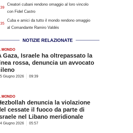
Creatori cubani rendono omaggio al loro vincolo
:39
con Fidel Castro
Cuba e amici da tutto il mondo rendono omaggio
:35
al Comandante Ramiro Valdés
NOTIZIE RELAZIONATE
L MONDO
A Gaza, Israele ha oltrepassato la
linea rossa, denuncia un avvocato
cileno
5 Giugno 2026
09:39
L MONDO
Hezbollah denuncia la violazione
del cessate il fuoco da parte di
Israele nel Libano meridionale
4 Giugno 2026
05:57