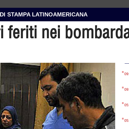
 DI STAMPA LATINOAMERICANA
i feriti nei bombarda
.
09
.
09
.
05
.
05