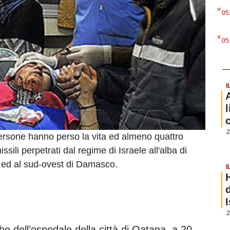
.
05
.
05
I
2
rsone hanno perso la vita ed almeno quattro
sili perpetrati dal regime di Israele all'alba di
sud ed al sud-ovest di Damasco.
I
2
 dell’ospedale della città di Qatana, a 20