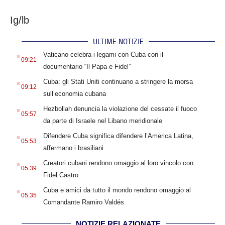
Ig/lb
ULTIME NOTIZIE
.
Vaticano celebra i legami con Cuba con il
09:21
documentario “Il Papa e Fidel”
.
Cuba: gli Stati Uniti continuano a stringere la morsa
09:12
sull’economia cubana
.
Hezbollah denuncia la violazione del cessate il fuoco
05:57
da parte di Israele nel Libano meridionale
.
Difendere Cuba significa difendere l’America Latina,
05:53
affermano i brasiliani
.
Creatori cubani rendono omaggio al loro vincolo con
05:39
Fidel Castro
.
Cuba e amici da tutto il mondo rendono omaggio al
05:35
Comandante Ramiro Valdés
NOTIZIE RELAZIONATE