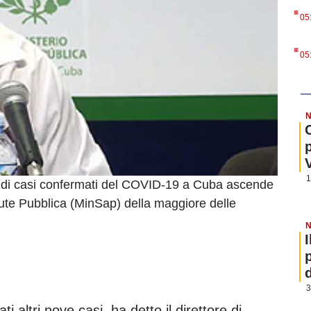
.
05
.
05
N
1
a di casi confermati del COVID-19 a Cuba ascende
alute Pubblica (MinSap) della maggiore delle
N
3
i altri nove casi, ha detto il direttore di