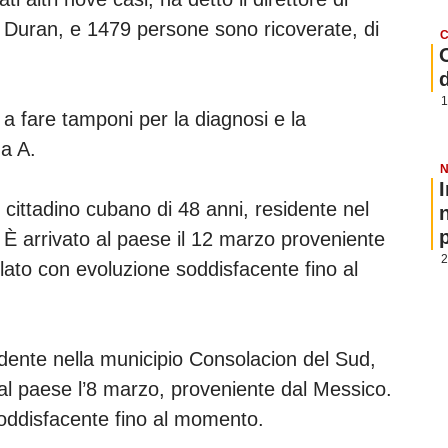
 Duran, e 1479 persone sono ricoverate, di
C
1
a fare tamponi per la diagnosi e la
za A.
N
 cittadino cubano di 48 anni, residente nel
p
 È arrivato al paese il 12 marzo proveniente
2
olato con evoluzione soddisfacente fino al
idente nella municipio Consolacion del Sud,
a al paese l’8 marzo, proveniente dal Messico.
soddisfacente fino al momento.