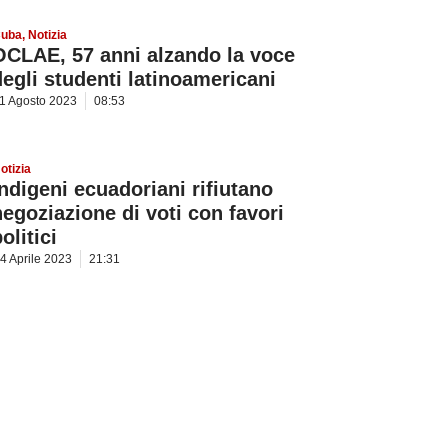
uba
,
Notizia
OCLAE, 57 anni alzando la voce
degli studenti latinoamericani
1 Agosto 2023
08:53
otizia
Indigeni ecuadoriani rifiutano
negoziazione di voti con favori
olitici
4 Aprile 2023
21:31