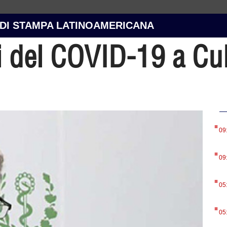
 DI STAMPA LATINOAMERICANA
i del COVID-19 a C
.
09
.
09
.
05
.
05