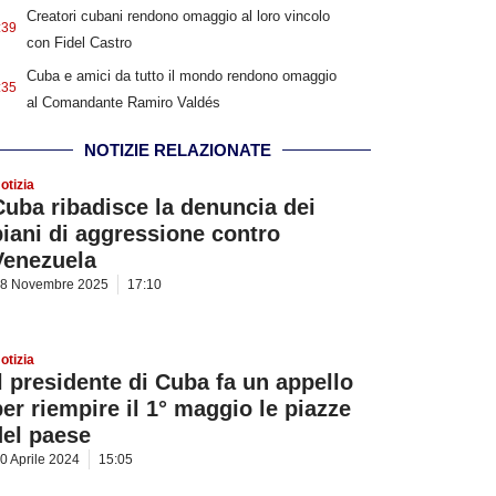
Creatori cubani rendono omaggio al loro vincolo
:39
con Fidel Castro
Cuba e amici da tutto il mondo rendono omaggio
:35
al Comandante Ramiro Valdés
NOTIZIE RELAZIONATE
otizia
Cuba ribadisce la denuncia dei
piani di aggressione contro
Venezuela
8 Novembre 2025
17:10
otizia
Il presidente di Cuba fa un appello
per riempire il 1° maggio le piazze
del paese
0 Aprile 2024
15:05