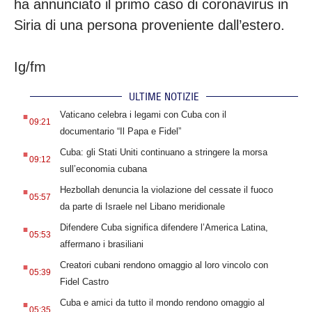
ha annunciato il primo caso di coronavirus in
Siria di una persona proveniente dall’estero.
Ig/fm
ULTIME NOTIZIE
.
Vaticano celebra i legami con Cuba con il
09:21
documentario “Il Papa e Fidel”
.
Cuba: gli Stati Uniti continuano a stringere la morsa
09:12
sull’economia cubana
.
Hezbollah denuncia la violazione del cessate il fuoco
05:57
da parte di Israele nel Libano meridionale
.
Difendere Cuba significa difendere l’America Latina,
05:53
affermano i brasiliani
.
Creatori cubani rendono omaggio al loro vincolo con
05:39
Fidel Castro
.
Cuba e amici da tutto il mondo rendono omaggio al
05:35