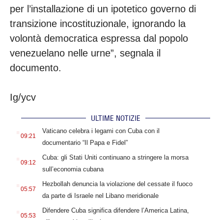
per l’installazione di un ipotetico governo di
transizione incostituzionale, ignorando la
volontà democratica espressa dal popolo
venezuelano nelle urne”, segnala il
documento.
Ig/ycv
ULTIME NOTIZIE
.
Vaticano celebra i legami con Cuba con il
09:21
documentario “Il Papa e Fidel”
.
Cuba: gli Stati Uniti continuano a stringere la morsa
09:12
sull’economia cubana
.
Hezbollah denuncia la violazione del cessate il fuoco
05:57
da parte di Israele nel Libano meridionale
.
Difendere Cuba significa difendere l’America Latina,
05:53