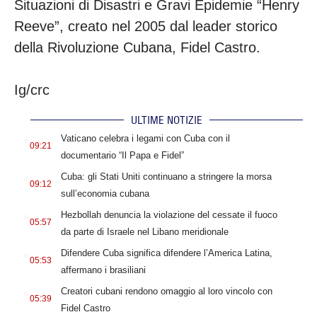
Situazioni di Disastri e Gravi Epidemie “Henry
Reeve”, creato nel 2005 dal leader storico
della Rivoluzione Cubana, Fidel Castro.
Ig/crc
ULTIME NOTIZIE
.
Vaticano celebra i legami con Cuba con il
09:21
documentario “Il Papa e Fidel”
.
Cuba: gli Stati Uniti continuano a stringere la morsa
09:12
sull’economia cubana
.
Hezbollah denuncia la violazione del cessate il fuoco
05:57
da parte di Israele nel Libano meridionale
.
Difendere Cuba significa difendere l’America Latina,
05:53
affermano i brasiliani
.
Creatori cubani rendono omaggio al loro vincolo con
05:39
Fidel Castro