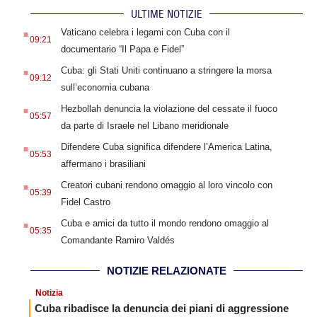
ULTIME NOTIZIE
.
Vaticano celebra i legami con Cuba con il
09:21
documentario “Il Papa e Fidel”
.
Cuba: gli Stati Uniti continuano a stringere la morsa
09:12
sull’economia cubana
.
Hezbollah denuncia la violazione del cessate il fuoco
05:57
da parte di Israele nel Libano meridionale
.
Difendere Cuba significa difendere l’America Latina,
05:53
affermano i brasiliani
.
Creatori cubani rendono omaggio al loro vincolo con
05:39
Fidel Castro
.
Cuba e amici da tutto il mondo rendono omaggio al
05:35
Comandante Ramiro Valdés
NOTIZIE RELAZIONATE
Notizia
Cuba ribadisce la denuncia dei piani di aggressione