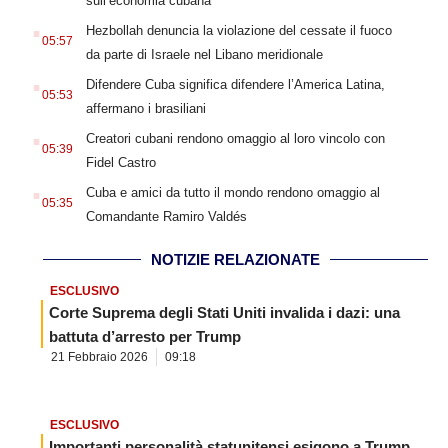
sull’economia cubana
.
Hezbollah denuncia la violazione del cessate il fuoco
05:57
da parte di Israele nel Libano meridionale
.
Difendere Cuba significa difendere l’America Latina,
05:53
affermano i brasiliani
.
Creatori cubani rendono omaggio al loro vincolo con
05:39
Fidel Castro
.
Cuba e amici da tutto il mondo rendono omaggio al
05:35
Comandante Ramiro Valdés
NOTIZIE RELAZIONATE
ESCLUSIVO
Corte Suprema degli Stati Uniti invalida i dazi: una
battuta d’arresto per Trump
21 Febbraio 2026
09:18
ESCLUSIVO
Importanti personalità statunitensi esigono a Trump