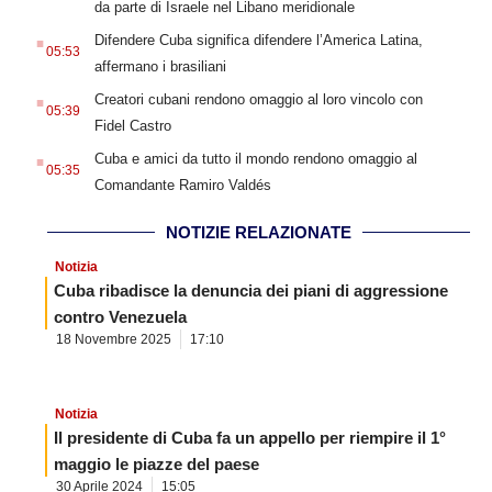
da parte di Israele nel Libano meridionale
.
Difendere Cuba significa difendere l’America Latina,
05:53
affermano i brasiliani
.
Creatori cubani rendono omaggio al loro vincolo con
05:39
Fidel Castro
.
Cuba e amici da tutto il mondo rendono omaggio al
05:35
Comandante Ramiro Valdés
NOTIZIE RELAZIONATE
Notizia
Cuba ribadisce la denuncia dei piani di aggressione
contro Venezuela
18 Novembre 2025
17:10
Notizia
Il presidente di Cuba fa un appello per riempire il 1°
maggio le piazze del paese
30 Aprile 2024
15:05