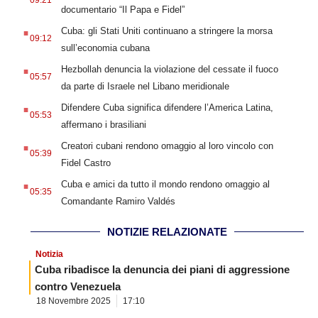
09:21
documentario “Il Papa e Fidel”
.
Cuba: gli Stati Uniti continuano a stringere la morsa
09:12
sull’economia cubana
.
Hezbollah denuncia la violazione del cessate il fuoco
05:57
da parte di Israele nel Libano meridionale
.
Difendere Cuba significa difendere l’America Latina,
05:53
affermano i brasiliani
.
Creatori cubani rendono omaggio al loro vincolo con
05:39
Fidel Castro
.
Cuba e amici da tutto il mondo rendono omaggio al
05:35
Comandante Ramiro Valdés
NOTIZIE RELAZIONATE
Notizia
Cuba ribadisce la denuncia dei piani di aggressione
contro Venezuela
18 Novembre 2025
17:10