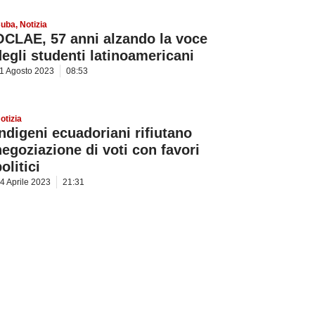
uba
,
Notizia
OCLAE, 57 anni alzando la voce
degli studenti latinoamericani
1 Agosto 2023
08:53
otizia
Indigeni ecuadoriani rifiutano
negoziazione di voti con favori
olitici
4 Aprile 2023
21:31