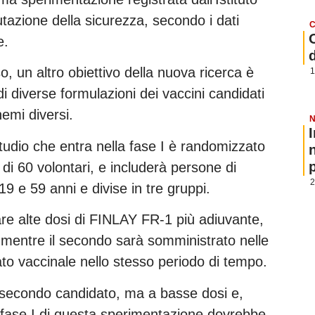
lutazione della sicurezza, secondo i dati
C
e.
o, un altro obiettivo della nuova ricerca è
1
i diverse formulazioni dei vaccini candidati
mi diversi.
N
tudio che entra nella fase I è randomizzato
p
di 60 volontari, e includerà persone di
2
9 e 59 anni e divise in tre gruppi.
are alte dosi di FINLAY FR-1 più adiuvante,
 mentre il secondo sarà somministrato nelle
to vaccinale nello stesso periodo di tempo.
il secondo candidato, ma a basse dosi e,
 fase I di questa sperimentazione dovrebbe