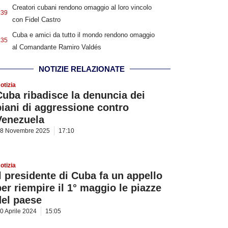
Creatori cubani rendono omaggio al loro vincolo
:39
con Fidel Castro
Cuba e amici da tutto il mondo rendono omaggio
:35
al Comandante Ramiro Valdés
NOTIZIE RELAZIONATE
otizia
Cuba ribadisce la denuncia dei
piani di aggressione contro
Venezuela
8 Novembre 2025
17:10
otizia
Il presidente di Cuba fa un appello
per riempire il 1° maggio le piazze
del paese
0 Aprile 2024
15:05