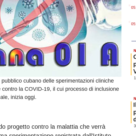
.
05
.
05
N
1
ro pubblico cubano delle sperimentazioni cliniche
e contro la COVID-19, il cui processo di inclusione
le, inizia oggi.
N
ndo progetto contro la malattia che verrà
3
ma sperimentazione registrata dall’Istituto