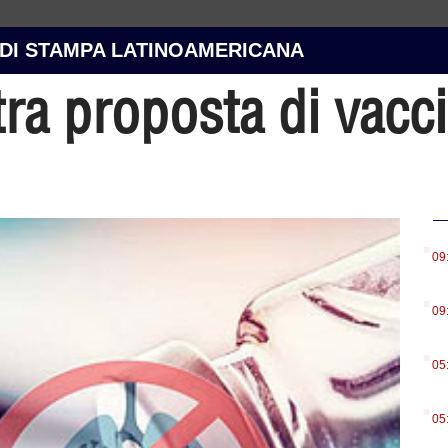
 DI STAMPA LATINOAMERICANA
ra proposta di vacci
.
09
.
09
.
05
.
05