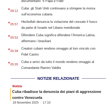
documentario “Il Papa e Fidel”
.
Cuba: gli Stati Uniti continuano a stringere la morsa
09:12
sull’economia cubana
.
Hezbollah denuncia la violazione del cessate il fuoco
05:57
da parte di Israele nel Libano meridionale
.
Difendere Cuba significa difendere l’America Latina,
05:53
affermano i brasiliani
.
Creatori cubani rendono omaggio al loro vincolo con
05:39
Fidel Castro
.
Cuba e amici da tutto il mondo rendono omaggio al
05:35
Comandante Ramiro Valdés
NOTIZIE RELAZIONATE
Notizia
Cuba ribadisce la denuncia dei piani di aggressione
contro Venezuela
18 Novembre 2025
17:10