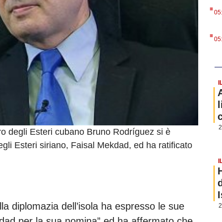
.
05
.
05
I
2
tro degli Esteri cubano Bruno Rodríguez si è
gli Esteri siriano, Faisal Mekdad, ed ha ratificato
I
lla diplomazia dell’isola ha espresso le sue
2
kdad per la sua nomina” ed ha affermato che