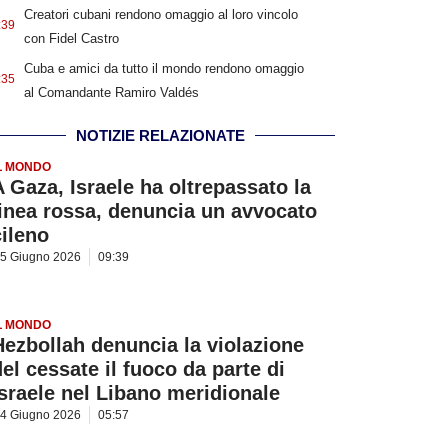
Creatori cubani rendono omaggio al loro vincolo
:39
con Fidel Castro
Cuba e amici da tutto il mondo rendono omaggio
:35
al Comandante Ramiro Valdés
NOTIZIE RELAZIONATE
L MONDO
A Gaza, Israele ha oltrepassato la
linea rossa, denuncia un avvocato
cileno
5 Giugno 2026
09:39
L MONDO
Hezbollah denuncia la violazione
del cessate il fuoco da parte di
Israele nel Libano meridionale
4 Giugno 2026
05:57