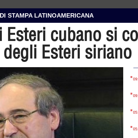
 DI STAMPA LATINOAMERICANA
i Esteri cubano si c
degli Esteri siriano
.
09
.
09
.
05
.
05