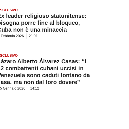
SCLUSIVO
Ex leader religioso statunitense:
bisogna porre fine al bloqueo,
Cuba non è una minaccia
 Febbraio 2026
21:01
SCLUSIVO
Lázaro Alberto Álvarez Casas: “i
32 combattenti cubani uccisi in
Venezuela sono caduti lontano da
casa, ma non dal loro dovere”
5 Gennaio 2026
14:12