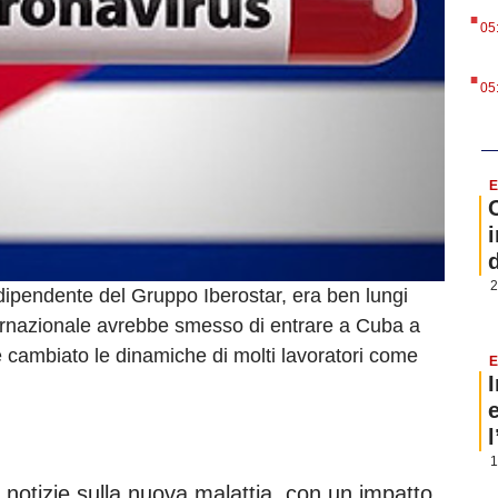
.
05
.
05
E
i
2
dipendente del Gruppo Iberostar, era ben lungi
ternazionale avrebbe smesso di entrare a Cuba a
cambiato le dinamiche di molti lavoratori come
E
1
e notizie sulla nuova malattia, con un impatto