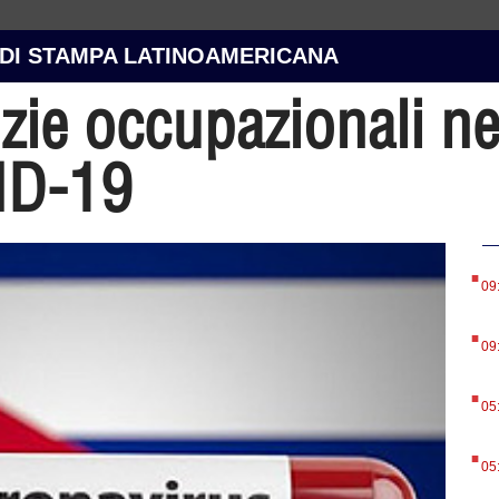
 DI STAMPA LATINOAMERICANA
zie occupazionali ne
VID-19
.
09
.
09
.
05
.
05