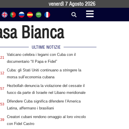
venerdì 7 Agosto 2026
asa Bianca
ULTIME NOTIZIE
Vaticano celebra i legami con Cuba con il
:21
documentario “Il Papa e Fidel”
Cuba: gli Stati Uniti continuano a stringere la
:12
morsa sull’economia cubana
Hezbollah denuncia la violazione del cessate il
:57
fuoco da parte di Israele nel Libano meridionale
Difendere Cuba significa difendere l’America
:53
Latina, affermano i brasiliani
Creatori cubani rendono omaggio al loro vincolo
:39
con Fidel Castro