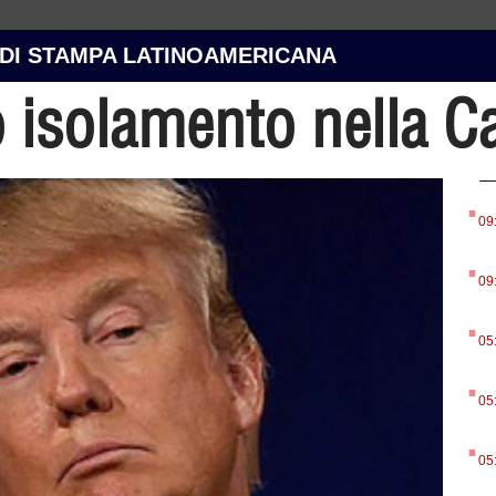
 DI STAMPA LATINOAMERICANA
o isolamento nella C
.
09
.
09
.
05
.
05
.
05