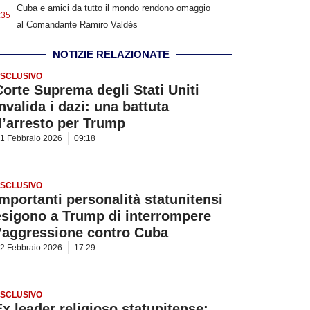
Cuba e amici da tutto il mondo rendono omaggio
:35
al Comandante Ramiro Valdés
NOTIZIE RELAZIONATE
SCLUSIVO
Corte Suprema degli Stati Uniti
nvalida i dazi: una battuta
d’arresto per Trump
1 Febbraio 2026
09:18
SCLUSIVO
Importanti personalità statunitensi
esigono a Trump di interrompere
l’aggressione contro Cuba
2 Febbraio 2026
17:29
SCLUSIVO
Ex leader religioso statunitense: