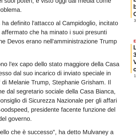
ei suoi poteri, è visto oggi dai media come
roblema.
3
 ha definito l’attacco al Campidoglio, incitato
 affermato che ha minato i suoi presunti
 che Devos erano nell’amministrazione Trump
E
ono l’ex capo dello stato maggiore della Casa
so dal suo incarico di inviato speciale in
1
ff di Melanie Trump, Stephanie Grisham. Il
e dal segretario sociale della Casa Bianca,
Consiglio di Sicurezza Nazionale per gli affari
 Goodspeed, presidente facente funzione del
del governo.
ello che è successo”, ha detto Mulvaney a