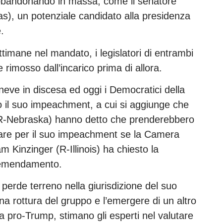
 abbandonando in massa, come il senatore
), un potenziale candidato alla presidenza
.
imane nel mandato, i legislatori di entrambi
 rimosso dall’incarico prima di allora.
eve in discesa ed oggi i Democratici della
il suo impeachment, a cui si aggiunge che
(R-Nebraska) hanno detto che prenderebbero
votare per il suo impeachment se la Camera
m Kinzinger (R-Illinois) ha chiesto la
° emendamento.
 perde terreno nella giurisdizione del suo
na rottura del gruppo e l’emergere di un altro
za pro-Trump, stimano gli esperti nel valutare