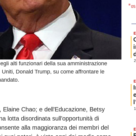
.
05
E
i
2
gli alti funzionari della sua amministrazione
ti Uniti, Donald Trump, su come affrontare le
mandato.
E
ti, Elaine Chao; e dell’Educazione, Betsy
1
 lotta disordinata sull’opportunità di
onsente alla maggioranza dei membri del
E