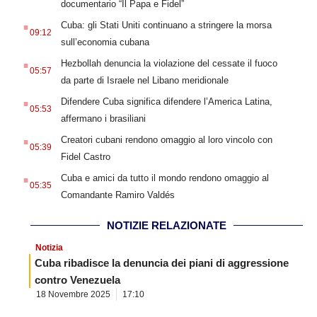
documentario “Il Papa e Fidel”
.
Cuba: gli Stati Uniti continuano a stringere la morsa
09:12
sull’economia cubana
.
Hezbollah denuncia la violazione del cessate il fuoco
05:57
da parte di Israele nel Libano meridionale
.
Difendere Cuba significa difendere l’America Latina,
05:53
affermano i brasiliani
.
Creatori cubani rendono omaggio al loro vincolo con
05:39
Fidel Castro
.
Cuba e amici da tutto il mondo rendono omaggio al
05:35
Comandante Ramiro Valdés
NOTIZIE RELAZIONATE
Notizia
Cuba ribadisce la denuncia dei piani di aggressione
contro Venezuela
18 Novembre 2025
17:10