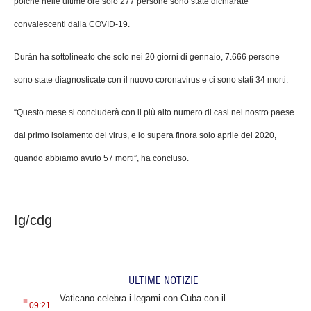
poiché nelle ultime ore solo 277 persone sono state dichiarate
convalescenti dalla COVID-19.
Durán ha sottolineato che solo nei 20 giorni di gennaio, 7.666 persone
sono state diagnosticate con il nuovo coronavirus e ci sono stati 34 morti.
“Questo mese si concluderà con il più alto numero di casi nel nostro paese
dal primo isolamento del virus, e lo supera finora solo aprile del 2020,
quando abbiamo avuto 57 morti”, ha concluso.
Ig/cdg
ULTIME NOTIZIE
.
Vaticano celebra i legami con Cuba con il
09:21