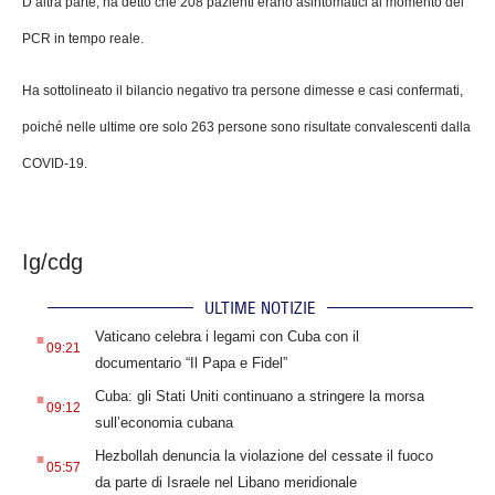
D’altra parte, ha detto che 208 pazienti erano asintomatici al momento del
PCR in tempo reale.
Ha sottolineato il bilancio negativo tra persone dimesse e casi confermati,
poiché nelle ultime ore solo 263 persone sono risultate convalescenti dalla
COVID-19.
Ig/cdg
ULTIME NOTIZIE
.
Vaticano celebra i legami con Cuba con il
09:21
documentario “Il Papa e Fidel”
.
Cuba: gli Stati Uniti continuano a stringere la morsa
09:12
sull’economia cubana
.
Hezbollah denuncia la violazione del cessate il fuoco
05:57
da parte di Israele nel Libano meridionale