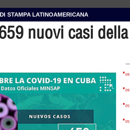
 DI STAMPA LATINOAMERICANA
659 nuovi casi dell
.
09
.
09
.
05
.
05