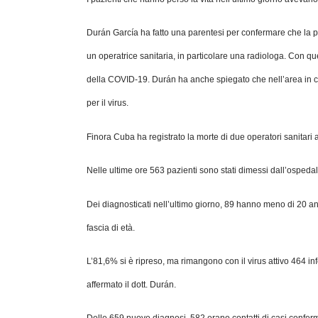
Durán García ha fatto una parentesi per confermare che la p
un operatrice sanitaria, in particolare una radiologa. Con q
della COVID-19. Durán ha anche spiegato che nell’area in cui 
per il virus.
Finora Cuba ha registrato la morte di due operatori sanitari
Nelle ultime ore 563 pazienti sono stati dimessi dall’osped
Dei diagnosticati nell’ultimo giorno, 89 hanno meno di 20 anni
fascia di età.
L’81,6% si è ripreso, ma rimangono con il virus attivo 464 inf
affermato il dott. Durán.