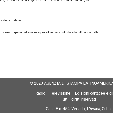
, 36 sono stati contagiati all’estero e in 41 è allo studio l’origine
i della malattia.
rigoroso rispetto delle misure protettive per controllare la diffusione della
© 2023 AGENZIA DI STAMPA LATINOAMERICA
Radio – Televisione – Edizioni cartacee e dig
Tutti i diritti riservati
Calle E n. 454, Vedado, L’Avana, Cuba