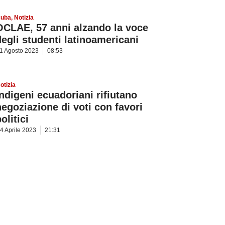
uba
,
Notizia
OCLAE, 57 anni alzando la voce
degli studenti latinoamericani
1 Agosto 2023
08:53
otizia
Indigeni ecuadoriani rifiutano
negoziazione di voti con favori
olitici
4 Aprile 2023
21:31