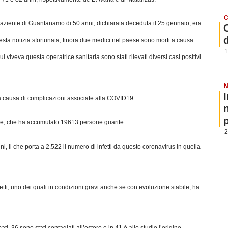
C
aziente di Guantanamo di 50 anni, dichiarata deceduta il 25 gennaio, era
uesta notizia sfortunata, finora due medici nel paese sono morti a causa
1
viveva questa operatrice sanitaria sono stati rilevati diversi casi positivi
N
 a causa di complicazioni associate alla COVID19.
p
ale, che ha accumulato 19613 persone guarite.
2
, il che porta a 2.522 il numero di infetti da questo coronavirus in quella
etti, uno dei quali in condizioni gravi anche se con evoluzione stabile, ha