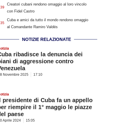
Creatori cubani rendono omaggio al loro vincolo
:39
con Fidel Castro
Cuba e amici da tutto il mondo rendono omaggio
:35
al Comandante Ramiro Valdés
NOTIZIE RELAZIONATE
otizia
Cuba ribadisce la denuncia dei
piani di aggressione contro
Venezuela
8 Novembre 2025
17:10
otizia
Il presidente di Cuba fa un appello
per riempire il 1° maggio le piazze
del paese
0 Aprile 2024
15:05