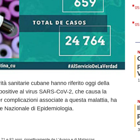
.
05
.
05
N
1
tà sanitarie cubane hanno riferito oggi della
 positive al virus SARS-CoV-2, che causa la
complicazioni associate a questa malattia, ha
N
ore Nazionale di Epidemiologia.
3
o 71 e 82 anni, rispettivamente de L’Avana e di Matanzas.