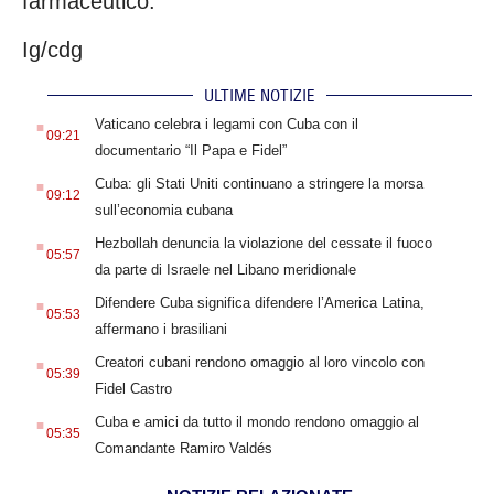
farmaceutico.
Ig/cdg
ULTIME NOTIZIE
.
Vaticano celebra i legami con Cuba con il
09:21
documentario “Il Papa e Fidel”
.
Cuba: gli Stati Uniti continuano a stringere la morsa
09:12
sull’economia cubana
.
Hezbollah denuncia la violazione del cessate il fuoco
05:57
da parte di Israele nel Libano meridionale
.
Difendere Cuba significa difendere l’America Latina,
05:53
affermano i brasiliani
.
Creatori cubani rendono omaggio al loro vincolo con
05:39
Fidel Castro
.
Cuba e amici da tutto il mondo rendono omaggio al
05:35
Comandante Ramiro Valdés