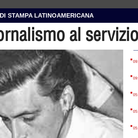
 DI STAMPA LATINOAMERICANA
rnalismo al servizio
.
09
.
09
.
05
.
05
.
05