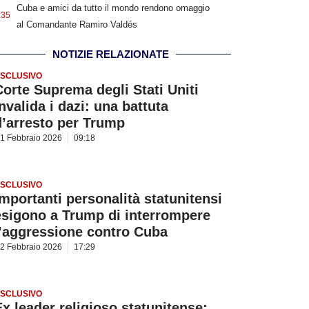
Cuba e amici da tutto il mondo rendono omaggio
:35
al Comandante Ramiro Valdés
NOTIZIE RELAZIONATE
SCLUSIVO
Corte Suprema degli Stati Uniti
nvalida i dazi: una battuta
d’arresto per Trump
1 Febbraio 2026
09:18
SCLUSIVO
Importanti personalità statunitensi
esigono a Trump di interrompere
l’aggressione contro Cuba
2 Febbraio 2026
17:29
SCLUSIVO
Ex leader religioso statunitense: