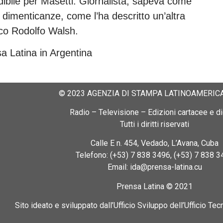
ibile per Masetti. Giornalista, sapeva come
 dimenticanze, come l’ha descritto un’altra
co Rodolfo Walsh.
sa Latina in Argentina
© 2023 AGENZIA DI STAMPA LATINOAMERICA
Radio – Televisione – Edizioni cartacee e dig
Tutti i diritti riservati
Calle E n. 454, Vedado, L’Avana, Cuba
Telefono: (+53) 7 838 3496, (+53) 7 838 3
Email: ida@prensa-latina.cu
Prensa Latina © 2021
Sito ideato e sviluppato dall’Ufficio Sviluppo dell’Ufficio Tec