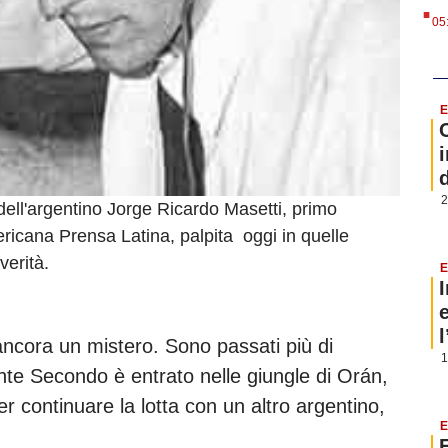
.
05
E
i
2
dell'argentino Jorge Ricardo Masetti, primo
ericana Prensa Latina, palpita oggi in quelle
verità.
E
è ancora un mistero. Sono passati più di
1
te Secondo è entrato nelle giungle di Orán,
r continuare la lotta con un altro argentino,
E