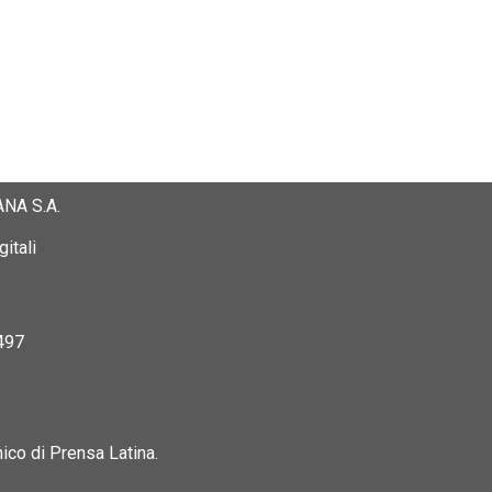
NA S.A.
itali
497
nico di Prensa Latina.