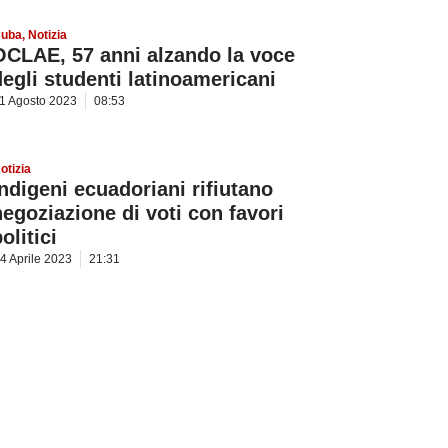
uba
,
Notizia
OCLAE, 57 anni alzando la voce
degli studenti latinoamericani
1 Agosto 2023
08:53
otizia
Indigeni ecuadoriani rifiutano
negoziazione di voti con favori
olitici
4 Aprile 2023
21:31