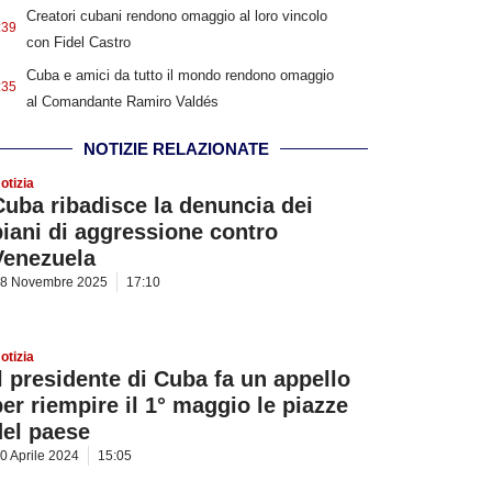
Creatori cubani rendono omaggio al loro vincolo
:39
con Fidel Castro
Cuba e amici da tutto il mondo rendono omaggio
:35
al Comandante Ramiro Valdés
NOTIZIE RELAZIONATE
otizia
Cuba ribadisce la denuncia dei
piani di aggressione contro
Venezuela
8 Novembre 2025
17:10
otizia
Il presidente di Cuba fa un appello
per riempire il 1° maggio le piazze
del paese
0 Aprile 2024
15:05