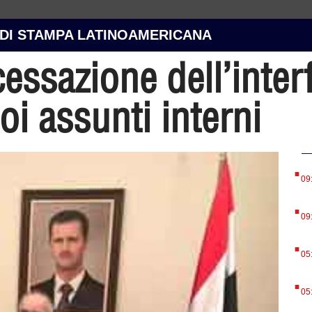
 DI STAMPA LATINOAMERICANA
cessazione dell’inter
oi assunti interni
.
09
.
09
.
05
.
05