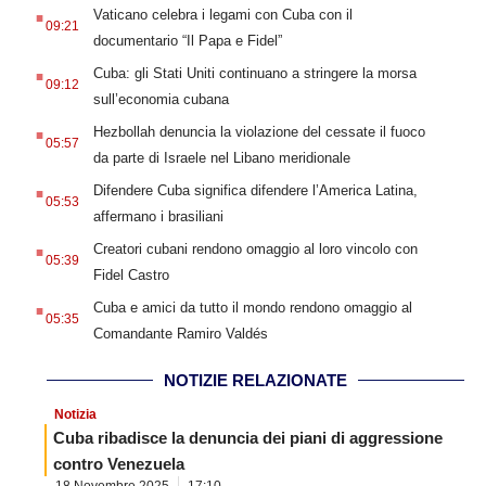
.
Vaticano celebra i legami con Cuba con il
09:21
documentario “Il Papa e Fidel”
.
Cuba: gli Stati Uniti continuano a stringere la morsa
09:12
sull’economia cubana
.
Hezbollah denuncia la violazione del cessate il fuoco
05:57
da parte di Israele nel Libano meridionale
.
Difendere Cuba significa difendere l’America Latina,
05:53
affermano i brasiliani
.
Creatori cubani rendono omaggio al loro vincolo con
05:39
Fidel Castro
.
Cuba e amici da tutto il mondo rendono omaggio al
05:35
Comandante Ramiro Valdés
NOTIZIE RELAZIONATE
Notizia
Cuba ribadisce la denuncia dei piani di aggressione
contro Venezuela