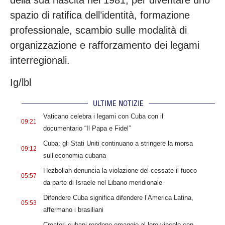
spazio di ratifica dell’identità, formazione
professionale, scambio sulle modalità di
organizzazione e rafforzamento dei legami
interregionali.
Ig/lbl
ULTIME NOTIZIE
.
Vaticano celebra i legami con Cuba con il
09:21
documentario “Il Papa e Fidel”
.
Cuba: gli Stati Uniti continuano a stringere la morsa
09:12
sull’economia cubana
.
Hezbollah denuncia la violazione del cessate il fuoco
05:57
da parte di Israele nel Libano meridionale
.
Difendere Cuba significa difendere l’America Latina,
05:53
affermano i brasiliani
.
Creatori cubani rendono omaggio al loro vincolo con