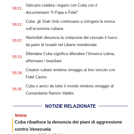
.
Vaticano celebra i legami con Cuba con il
09:21
documentario “Il Papa e Fidel”
.
Cuba: gli Stati Uniti continuano a stringere la morsa
09:12
sull’economia cubana
.
Hezbollah denuncia la violazione del cessate il fuoco
05:57
da parte di Israele nel Libano meridionale
.
Difendere Cuba significa difendere l’America Latina,
05:53
affermano i brasiliani
.
Creatori cubani rendono omaggio al loro vincolo con
05:39
Fidel Castro
.
Cuba e amici da tutto il mondo rendono omaggio al
05:35
Comandante Ramiro Valdés
NOTIZIE RELAZIONATE
Notizia
Cuba ribadisce la denuncia dei piani di aggressione
contro Venezuela