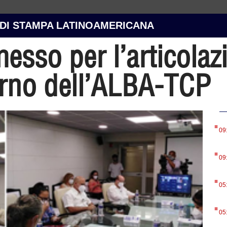
 DI STAMPA LATINOAMERICANA
sso per l’articolaz
terno dell’ALBA-TCP
.
09
.
09
.
05
.
05