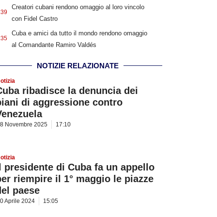
Creatori cubani rendono omaggio al loro vincolo
:39
con Fidel Castro
Cuba e amici da tutto il mondo rendono omaggio
:35
al Comandante Ramiro Valdés
NOTIZIE RELAZIONATE
otizia
Cuba ribadisce la denuncia dei
piani di aggressione contro
Venezuela
8 Novembre 2025
17:10
otizia
Il presidente di Cuba fa un appello
per riempire il 1° maggio le piazze
del paese
0 Aprile 2024
15:05