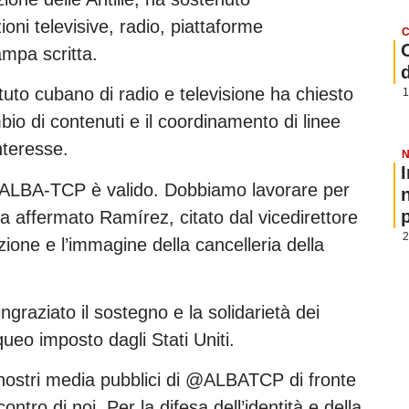
oni televisive, radio, piattaforme
C
ampa scritta.
ituto cubano di radio e televisione ha chiesto
1
io di contenuti e il coordinamento di linee
nteresse.
N
a ALBA-TCP è valido. Dobbiamo lavorare per
p
ha affermato Ramírez, citato dal vicedirettore
2
ione e l’immagine della cancelleria della
graziato il sostegno e la solidarietà dei
queo imposto dagli Stati Uniti.
 nostri media pubblici di @ALBATCP di fronte
ntro di noi. Per la difesa dell’identità e della