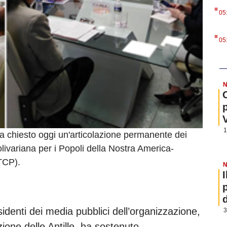
.
05
.
05
N
1
 chiesto oggi un'articolazione permanente dei
olivariana per i Popoli della Nostra America-
TCP).
N
sidenti dei media pubblici dell’organizzazione,
3
one delle Antille, ha sostenuto