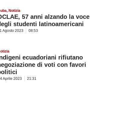
uba
,
Notizia
OCLAE, 57 anni alzando la voce
degli studenti latinoamericani
1 Agosto 2023
08:53
otizia
Indigeni ecuadoriani rifiutano
negoziazione di voti con favori
olitici
4 Aprile 2023
21:31