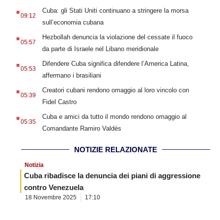
.
Cuba: gli Stati Uniti continuano a stringere la morsa
09:12
sull’economia cubana
.
Hezbollah denuncia la violazione del cessate il fuoco
05:57
da parte di Israele nel Libano meridionale
.
Difendere Cuba significa difendere l’America Latina,
05:53
affermano i brasiliani
.
Creatori cubani rendono omaggio al loro vincolo con
05:39
Fidel Castro
.
Cuba e amici da tutto il mondo rendono omaggio al
05:35
Comandante Ramiro Valdés
NOTIZIE RELAZIONATE
Notizia
Cuba ribadisce la denuncia dei piani di aggressione
contro Venezuela
18 Novembre 2025
17:10