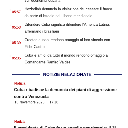
sull’economia cubana
.
Hezbollah denuncia la violazione del cessate il fuoco
05:57
da parte di Israele nel Libano meridionale
.
Difendere Cuba significa difendere l’America Latina,
05:53
affermano i brasiliani
.
Creatori cubani rendono omaggio al loro vincolo con
05:39
Fidel Castro
.
Cuba e amici da tutto il mondo rendono omaggio al
05:35
Comandante Ramiro Valdés
NOTIZIE RELAZIONATE
Notizia
Cuba ribadisce la denuncia dei piani di aggressione
contro Venezuela
18 Novembre 2025
17:10
Notizia
Il presidente di Cuba fa un appello per riempire il 1°