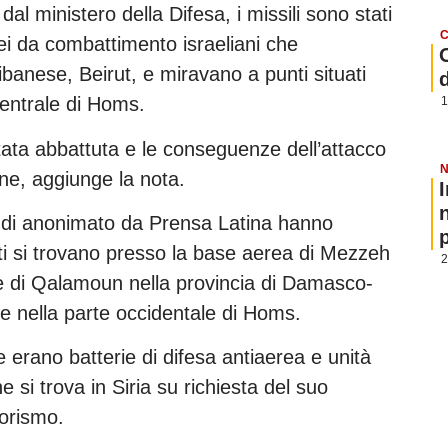
al ministero della Difesa, i missili sono stati
C
rei da combattimento israeliani che
libanese, Beirut, e miravano a punti situati
 centrale di Homs.
1
stata abbattuta e le conseguenze dell’attacco
N
ne, aggiunge la nota.
ne di anonimato da Prensa Latina hanno
p
ati si trovano presso la base aerea di Mezzeh
2
ne di Qalamoun nella provincia di Damasco-
e nella parte occidentale di Homs.
e erano batterie di difesa antiaerea e unità
si trova in Siria su richiesta del suo
rorismo.