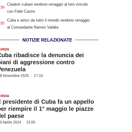
Creatori cubani rendono omaggio al loro vincolo
:39
con Fidel Castro
Cuba e amici da tutto il mondo rendono omaggio
:35
al Comandante Ramiro Valdés
NOTIZIE RELAZIONATE
otizia
Cuba ribadisce la denuncia dei
piani di aggressione contro
Venezuela
8 Novembre 2025
17:10
otizia
Il presidente di Cuba fa un appello
per riempire il 1° maggio le piazze
del paese
0 Aprile 2024
15:05