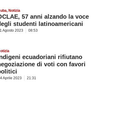
uba
,
Notizia
OCLAE, 57 anni alzando la voce
degli studenti latinoamericani
1 Agosto 2023
08:53
otizia
Indigeni ecuadoriani rifiutano
negoziazione di voti con favori
olitici
4 Aprile 2023
21:31