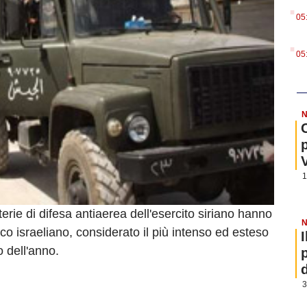
.
05
.
05
N
1
ie di difesa antiaerea dell'esercito siriano hanno
N
co israeliano, considerato il più intenso ed esteso
o dell'anno.
3