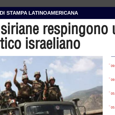
 DI STAMPA LATINOAMERICANA
 siriane respingono 
tico israeliano
.
09
.
09
.
05
.
05