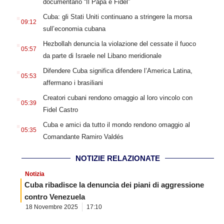
documentario “Il Papa e Fidel”
.
Cuba: gli Stati Uniti continuano a stringere la morsa
09:12
sull’economia cubana
.
Hezbollah denuncia la violazione del cessate il fuoco
05:57
da parte di Israele nel Libano meridionale
.
Difendere Cuba significa difendere l’America Latina,
05:53
affermano i brasiliani
.
Creatori cubani rendono omaggio al loro vincolo con
05:39
Fidel Castro
.
Cuba e amici da tutto il mondo rendono omaggio al
05:35
Comandante Ramiro Valdés
NOTIZIE RELAZIONATE
Notizia
Cuba ribadisce la denuncia dei piani di aggressione
contro Venezuela
18 Novembre 2025
17:10