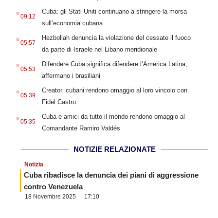
.
Cuba: gli Stati Uniti continuano a stringere la morsa
09:12
sull’economia cubana
.
Hezbollah denuncia la violazione del cessate il fuoco
05:57
da parte di Israele nel Libano meridionale
.
Difendere Cuba significa difendere l’America Latina,
05:53
affermano i brasiliani
.
Creatori cubani rendono omaggio al loro vincolo con
05:39
Fidel Castro
.
Cuba e amici da tutto il mondo rendono omaggio al
05:35
Comandante Ramiro Valdés
NOTIZIE RELAZIONATE
Notizia
Cuba ribadisce la denuncia dei piani di aggressione
contro Venezuela
18 Novembre 2025
17:10