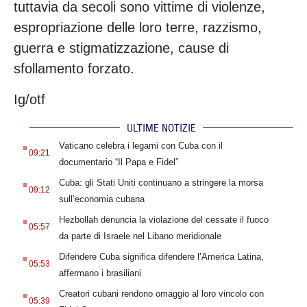
tuttavia da secoli sono vittime di violenze,
espropriazione delle loro terre, razzismo,
guerra e stigmatizzazione, cause di
sfollamento forzato.
Ig/otf
ULTIME NOTIZIE
.
Vaticano celebra i legami con Cuba con il
09:21
documentario “Il Papa e Fidel”
.
Cuba: gli Stati Uniti continuano a stringere la morsa
09:12
sull’economia cubana
.
Hezbollah denuncia la violazione del cessate il fuoco
05:57
da parte di Israele nel Libano meridionale
.
Difendere Cuba significa difendere l’America Latina,
05:53
affermano i brasiliani
.
Creatori cubani rendono omaggio al loro vincolo con
05:39